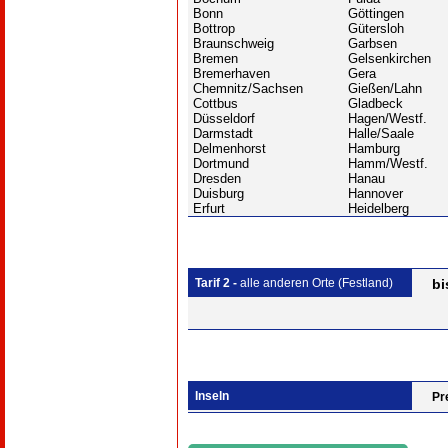
Bonn
Göttingen
Bottrop
Gütersloh
Braunschweig
Garbsen
Bremen
Gelsenkirchen
Bremerhaven
Gera
Chemnitz/Sachsen
Gießen/Lahn
Cottbus
Gladbeck
Düsseldorf
Hagen/Westf.
Darmstadt
Halle/Saale
Delmenhorst
Hamburg
Dortmund
Hamm/Westf.
Dresden
Hanau
Duisburg
Hannover
Erfurt
Heidelberg
Tarif 2 -
alle anderen Orte (Festland)
bi
Inseln
Pr