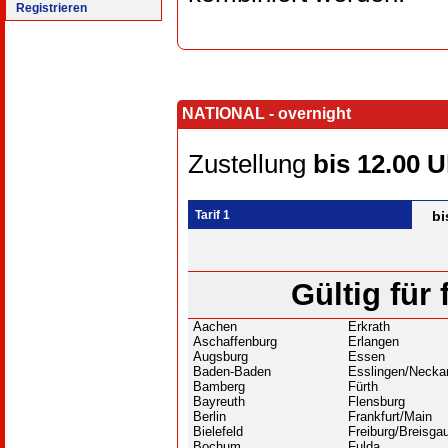
Registrieren
NATIONAL - overnight
Zustellung
bis 12.00 U
Tarif 1
bi
Gültig für
Aachen
Erkrath
Aschaffenburg
Erlangen
Augsburg
Essen
Baden-Baden
Esslingen/Necka
Bamberg
Fürth
Bayreuth
Flensburg
Berlin
Frankfurt/Main
Bielefeld
Freiburg/Breisga
Bochum
Fulda