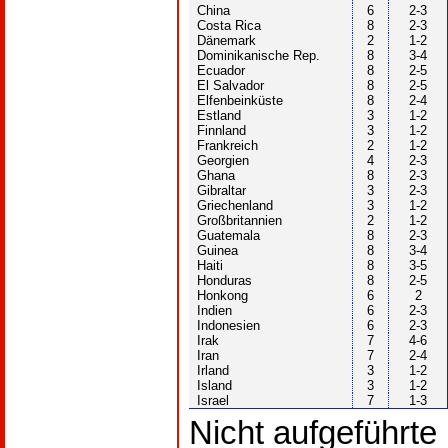
China
6
2-3
Costa Rica
8
2-3
Dänemark
2
1-2
Dominikanische Rep.
8
3-4
Ecuador
8
2-5
El Salvador
8
2-5
Elfenbeinküste
8
2-4
Estland
3
1-2
Finnland
3
1-2
Frankreich
2
1-2
Georgien
4
2-3
Ghana
8
2-3
Gibraltar
3
2-3
Griechenland
3
1-2
Großbritannien
2
1-2
Guatemala
8
2-3
Guinea
8
3-4
Haiti
8
3-5
Honduras
8
2-5
Honkong
6
2
Indien
6
2-3
Indonesien
6
2-3
Irak
7
4-6
Iran
7
2-4
Irland
3
1-2
Island
3
1-2
Israel
7
1-3
Nicht aufgeführte